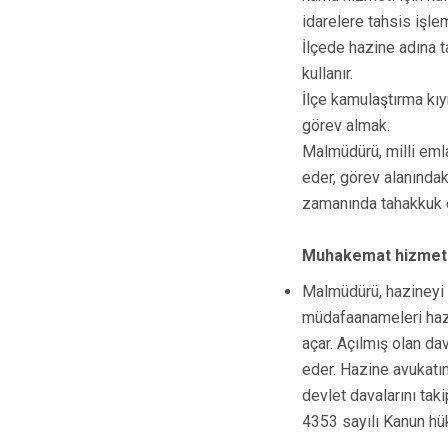
idarelere tahsis işle
İlçede hazine adına t
kullanır.
İlçe kamulaştırma kı
görev almak.
Malmüdürü, milli eml
eder, görev alanındak
zamanında tahakkuk e
Muhakemat hizmetle
Malmüdürü, hazineyi i
müdafaanameleri hazır
açar. Açılmış olan da
eder. Hazine avukatın
devlet davalarını tak
4353 sayılı Kanun hü