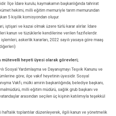
dir. İlçe İdare kurulu; kaymakamın başkanlığında tahrirat
ükümet hekimi, milli eğitim memuriyle tarım memurundan
kan 5 kişilik komisyondan oluşur.
dari, iştişari ve kazai olmak üzere türlü karar alırlar. İdare
kileri kanun ve tüzüklerle kendilerine verilen fazifelerdir.
rt işlemleri, askerlik kararları, 2022 sayılı yasaya göre maaş
diğerleri)
mütevelli heyeti üyesi olarak görevleri;
ılı Sosyal Yardımlaşma ve Dayanışmayı Teşvik Kanunu ve
mlerine göre; ilçe vakıf heyetinin üyesidir. Sosyal
ışma Vakfı, mülki amirin başkanlığında; belediye başkanı,
 malmüdürü, milli eğitim müdürü, sağlık grub başkanı ve
vatandaşlar arasından seçilen üç kişinin katılımıyla teşekkül
i haftalık toplantılar düzenleyerek, ilgili kanun ve yönetmelik