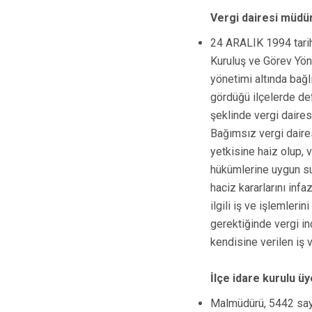
Vergi dairesi müdür
24 ARALIK 1994 tarih
Kuruluş ve Görev Yön
yönetimi altında bağlı
gördüğü ilçelerde def
şeklinde vergi dairesi 
Bağımsız vergi daire
yetkisine haiz olup, v
hükümlerine uygun su
haciz kararlarını inf
ilgili iş ve işlemleri
gerektiğinde vergi i
kendisine verilen iş 
İlçe idare kurulu üy
Malmüdürü, 5442 sayı