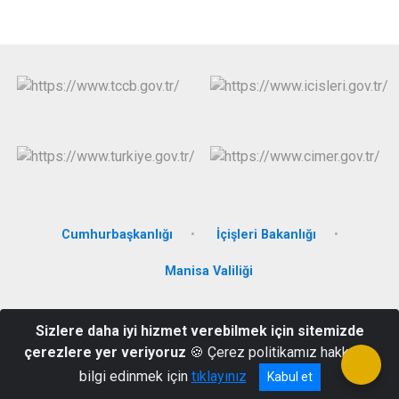
Cumhurbaşkanlığı
İçişleri Bakanlığı
Manisa Valiliği
Cengiz Topel Mahallesi, Hükümet Caddesi, No:21/2, Kat:3 -
Sizlere daha iyi hizmet verebilmek için sitemizde
Saruhanlı/MANİSA
çerezlere yer veriyoruz
🍪 Çerez politikamız hakkında
0 (236) 357 10 05
bilgi edinmek için
tıklayınız
Kabul et