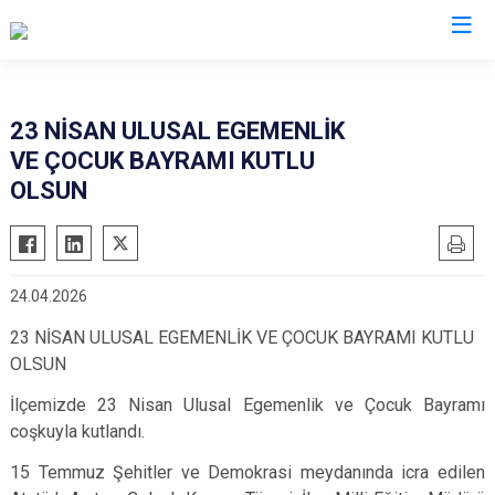
Manisa
23 NİSAN ULUSAL EGEMENLİK
VE ÇOCUK BAYRAMI KUTLU
Ahmetli
Salihli
OLSUN
Akhisar
Sarıgöl
Alaşehir
Saruhanlı
Demirci
Selendi
24.04.2026
Gölmarmara
Soma
23 NİSAN ULUSAL EGEMENLİK VE ÇOCUK BAYRAMI KUTLU
Gördes
Turgutlu
OLSUN
Kırkağaç
Şehzadeler
İlçemizde 23 Nisan Ulusal Egemenlik ve Çocuk Bayramı
Köprübaşı
Yunusemre
coşkuyla kutlandı.
Kula
15 Temmuz Şehitler ve Demokrasi meydanında icra edilen